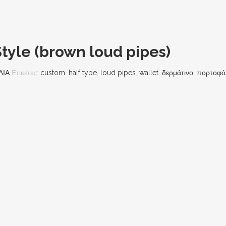
tyle (brown loud pipes)
ΛΙΑ
Ετικέτες:
custom
,
half type
,
loud pipes
,
wallet
,
δερμάτινο
,
πορτοφό