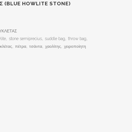
Σ (BLUE HOWLITE STONE)
ΥΚΛΕΤΑΣ
lite
,
stone semiprecius
,
suddle bag
,
throw bag
,
κλέτας
,
πέτρα
,
τσάντα
,
χαολίτης
,
χειροποίητη