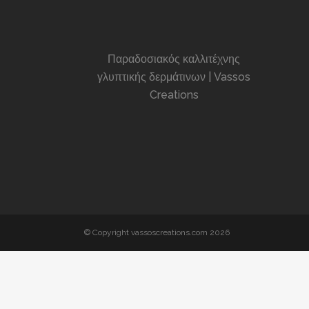
Παραδοσιακός καλλιτέχνης
γλυπτικής δερμάτινων | Vassos
Creations
© Copyright vassoscreations.com 2026