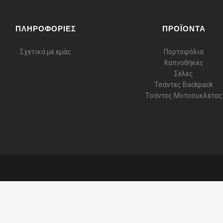
ΠΛΗΡΟΦΟΡΙΕΣ
ΠΡΟΪΟΝΤΑ
Σχετικά με εμάς
Πορτοφόλια
Καπνοθήκες
Σέλες
Τσάντες Backpack
Τσάντες Μοτοσυκλέτας