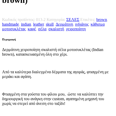
brown)
Κωδικός προϊόντος:
013-2
Κατηγορία:
ΣΕΛΕΣ
Ετικέτες:
brown
,
handmade
,
indian
,
leather
,
skull
,
Δερμάτινη
,
ινδιάνος
,
κάθισμα
μοτοσυκλέτας
,
καφέ
,
σέλα
,
σκαλιστή
,
χειροποίητη
Περιγραφή
Δερμάτινη χειροποίητη σκαλιστή σέλα μοτοσυκλέτας (Indian
brown), κατασκευασμένη όλη στο χέρι.
Από τα καλύτερα διαλεγμένα δέρματα της αγοράς, φτιαγμένη με
μεράκι και αγάπη.
Φτιαγμένη στα γούστα του φίλου μου, ώστε να καλύπτει την
δημιουργική του ανάγκη στην custom, αγαπημένη μηχανή του
χωρίς να στερεί από άνεση στο ταξίδι!