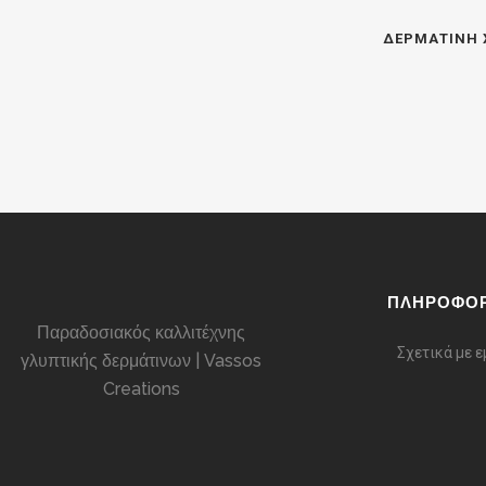
ΔΕΡΜΆΤΙΝΗ Χ
ΠΛΗΡΟΦΟΡ
Παραδοσιακός καλλιτέχνης
Σχετικά με 
γλυπτικής δερμάτινων | Vassos
Creations