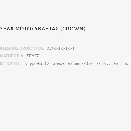
ΣΈΛΑ ΜΟΤΟΣΥΚΛΈΤΑΣ (CROWN)
ΚΩΔΙΚΌΣ ΠΡΟΪΌΝΤΟΣ:
013-1-1-1-1-1-1
ΚΑΤΗΓΟΡΊΑ:
ΣΕΛΕΣ
ΕΤΙΚΈΤΕΣ:
fist. γροθιά
,
handmade
,
leather
,
old school
,
solo seat
,
tradi